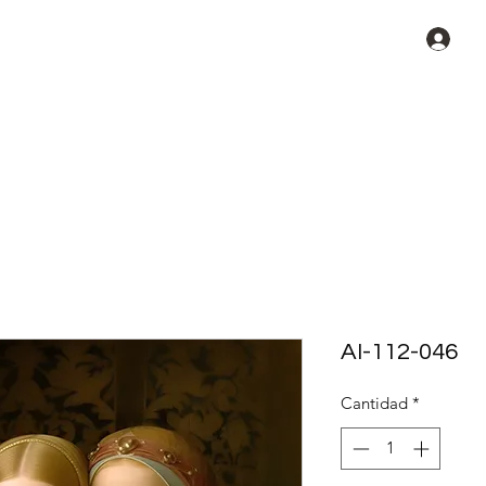
rolina
Clientes Felices
Tricao
Más
Ini
AI-112-046
Cantidad
*