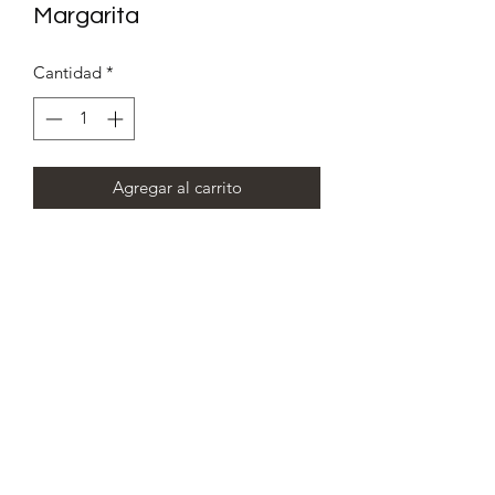
Margarita
Cantidad
*
Agregar al carrito
Gres esmaltado de alta temperatura
con fierro forjado en frío
80 cm de alto por 58 de ancho y 25 cm
de fondo
©2020 por Carolina Ramos.